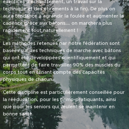
exercices d'échauffement, un travail sur la
technique et des étirements à la fin). De plus on
aura tendance à agrandir la foulée et augmenter la
cadence grâce aux bâtons.... on marchera plus
rapidement tout naturellement !
Les méthodes retenues par notre fédération sont
basées sur des techniques de marche avec bâtons
qui ont été développées scientifiquement et qui
permettent de faire travailler 90% des muscles du
corps tout en tenant compte des capacités
physiques de chacun.
Cette discipline est particulièrement conseillée pour
la rééducation, pour les primo-pratiquants, ainsi
que pour les seniors qui veulent se maintenir en
bonne santé.