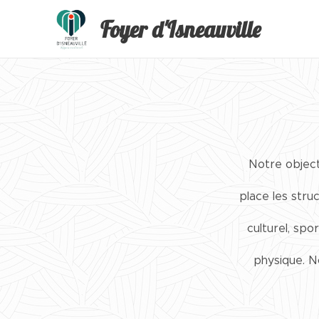
Foyer d'Isneauville
Notre objecti
place les stru
culturel, spo
physique. No