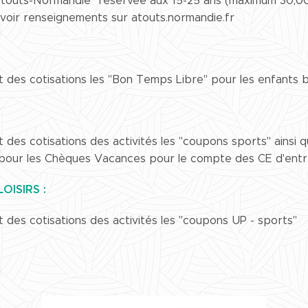
"atouts-Normandie" réservée aux 15-25 ans (maximum 30,00€
) voir renseignements sur atouts.normandie.fr
es cotisations les "Bon Temps Libre" pour les enfants bé
es cotisations des activités les "coupons sports" ainsi 
 pour les Chèques Vacances pour le compte des CE d'entr
LOISIRS
:
des cotisations des activités les "coupons UP - sports"