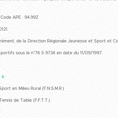
 Code APE : 94.99Z
121.
grément, de la Direction Régionale Jeunesse et Sport et Co
portifs sous le n°76 S 9734 en date du 11/09/1997.
 à :
port en Milieu Rural (F.N.S.M.R.)
Tennis de Table (F.F.T.T.)