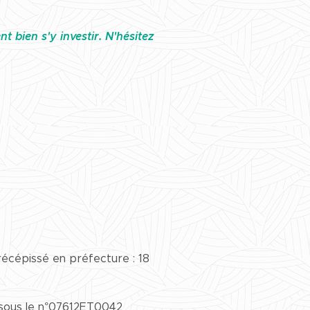
t bien s'y investir. N'hésitez
écépissé en préfecture : 18
2 sous le n°07612ET0042